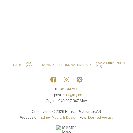
OM
COOKIEERKLÆRING
HJEM
KONTAKT
PERSONVERNERKLÆRING
OSS
(EU)
Tlf:
381 44 500
E-post:
post@h-j.no
Org. nr: 940 097 347 MVA
Opphavsrett © 2026 Hansen & Justnæs AS
Webdesign:
Edney Media & Design
. Foto:
Desired Focus
.